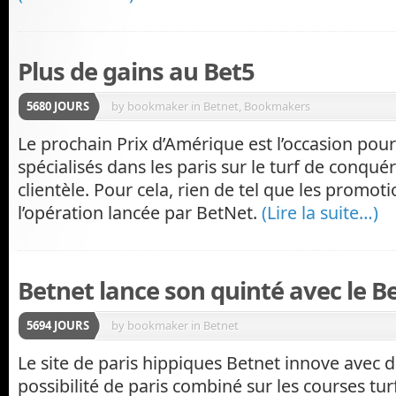
Plus de gains au Bet5
5680 JOURS
by
bookmaker
in
Betnet
,
Bookmakers
Le prochain Prix d’Amérique est l’occasion pour
spécialisés dans les paris sur le turf de conqué
clientèle. Pour cela, rien de tel que les promoti
l’opération lancée par BetNet.
(Lire la suite…)
Betnet lance son quinté avec le B
5694 JOURS
by
bookmaker
in
Betnet
Le site de paris hippiques Betnet innove avec
possibilité de paris combiné sur les courses tur