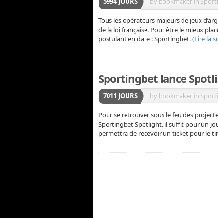
5994 JOURS
by
bookmaker
in
Sport
Tous les opérateurs majeurs de jeux d’arg
de la loi française. Pour être le mieux pla
postulant en date : Sportingbet.
(Lire la 
Sportingbet lance Spotli
7011 JOURS
by
bookmaker
in
Sport
Pour se retrouver sous le feu des project
Sportingbet Spotlight, il suffit pour un j
permettra de recevoir un ticket pour le ti