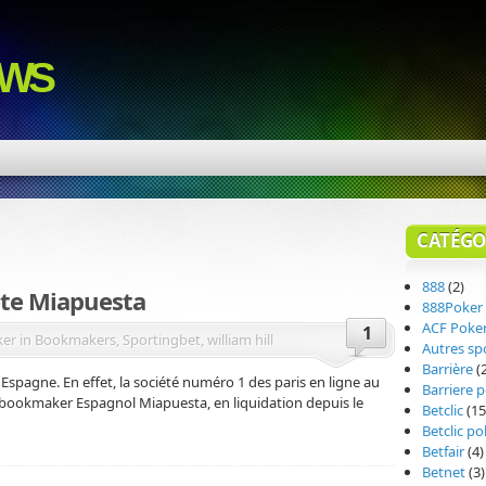
WS
CATÉGO
888
(2)
ète Miapuesta
888Poker
ACF Poke
1
er
in
Bookmakers
,
Sportingbet
,
william hill
Autres sp
Barrière
(2
Espagne. En effet, la société numéro 1 des paris en ligne au
Barriere 
bookmaker Espagnol Miapuesta, en liquidation depuis le
Betclic
(15
Betclic po
Betfair
(4)
Betnet
(3)