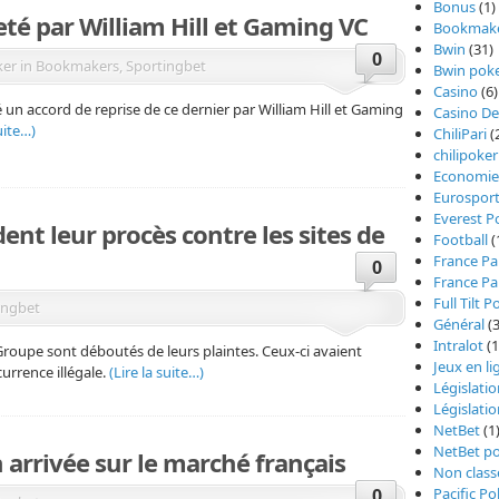
Bonus
(1)
té par William Hill et Gaming VC
Bookmak
Bwin
(31)
0
er
in
Bookmakers
,
Sportingbet
Bwin pok
Casino
(6)
 un accord de reprise de ce dernier par William Hill et Gaming
Casino De
suite…)
ChiliPari
(
chilipoker
Economie
Eurospor
Everest P
dent leur procès contre les sites de
Football
(
France Pa
0
France Par
Full Tilt P
ingbet
Général
(3
Intralot
(1
aGroupe sont déboutés de leurs plaintes. Ceux-ci avaient
Jeux en li
rrence illégale.
(Lire la suite…)
Législati
Législati
NetBet
(1
NetBet p
 arrivée sur le marché français
Non class
Pacific Po
0