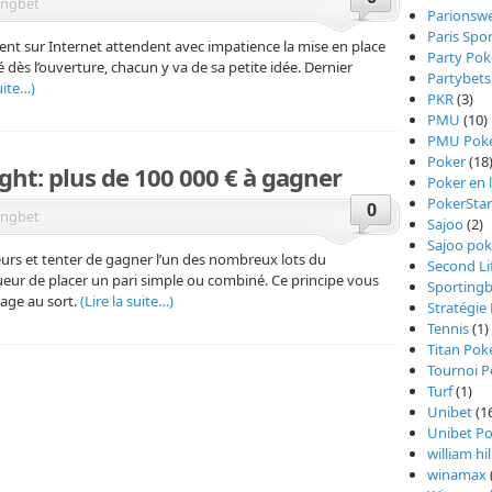
ingbet
Parionsw
Paris Spor
ent sur Internet attendent avec impatience la mise en place
Party Pok
cé dès l’ouverture, chacun y va de sa petite idée. Dernier
Partybets
suite…)
PKR
(3)
PMU
(10)
PMU Pok
Poker
(18
ght: plus de 100 000 € à gagner
Poker en 
PokerStar
0
ingbet
Sajoo
(2)
Sajoo pok
eurs et tenter de gagner l’un des nombreux lots du
Second Li
oueur de placer un pari simple ou combiné. Ce principe vous
Sportingb
rage au sort.
(Lire la suite…)
Stratégie
Tennis
(1)
Titan Pok
Tournoi P
Turf
(1)
Unibet
(1
Unibet P
william hil
winamax