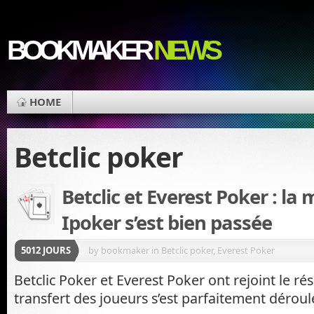
BOOKMAKER
NEWS
HOME
Betclic poker
Betclic et Everest Poker : la 
Ipoker s’est bien passée
5012 JOURS
by
bookmaker
in
Betclic poker
,
Everest Poker
Betclic Poker et Everest Poker ont rejoint le ré
transfert des joueurs s’est parfaitement déroul