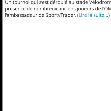
Un tournoi qui s’est déroulé au stade Vélodrom
présence de nombreux anciens joueurs de l’OM,
l’ambassadeur de SportyTrader.
(Lire la suite…)