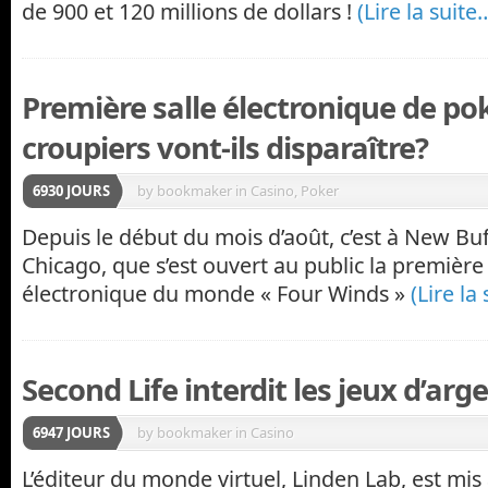
de 900 et 120 millions de dollars !
(Lire la suite
Première salle électronique de pok
croupiers vont-ils disparaître?
6930 JOURS
by
bookmaker
in
Casino
,
Poker
Depuis le début du mois d’août, c’est à New Buf
Chicago, que s’est ouvert au public la première
électronique du monde « Four Winds »
(Lire la
Second Life interdit les jeux d’arg
6947 JOURS
by
bookmaker
in
Casino
L’éditeur du monde virtuel, Linden Lab, est mis