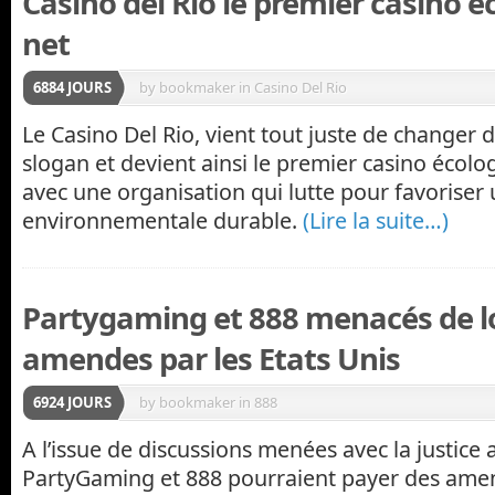
Casino del Rio le premier casino 
net
6884 JOURS
by
bookmaker
in
Casino Del Rio
Le Casino Del Rio, vient tout juste de changer 
slogan et devient ainsi le premier casino écolo
avec une organisation qui lutte pour favoriser
environnementale durable.
(Lire la suite…)
Partygaming et 888 menacés de l
amendes par les Etats Unis
6924 JOURS
by
bookmaker
in
888
A l’issue de discussions menées avec la justice 
PartyGaming et 888 pourraient payer des amen