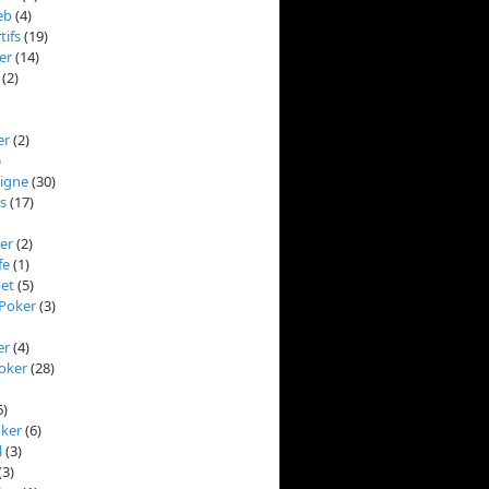
eb
(4)
tifs
(19)
er
(14)
(2)
er
(2)
)
ligne
(30)
s
(17)
er
(2)
fe
(1)
et
(5)
 Poker
(3)
er
(4)
oker
(28)
6)
oker
(6)
l
(3)
(3)