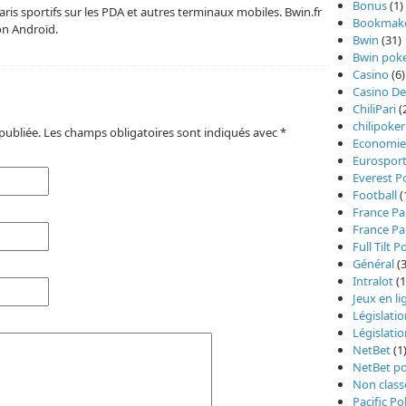
Bonus
(1)
ris sportifs sur les PDA et autres terminaux mobiles. Bwin.fr
Bookmak
on Androïd.
Bwin
(31)
Bwin pok
Casino
(6)
Casino De
ChiliPari
(
chilipoker
publiée. Les champs obligatoires sont indiqués avec
*
Economie
Eurospor
Everest P
Football
(
France Pa
France Par
Full Tilt P
Général
(3
Intralot
(1
Jeux en li
Législati
Législati
NetBet
(1
NetBet p
Non class
Pacific Po