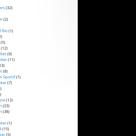
ers
(32)
er
(2)
l Rio
(1)
2)
(5)
(12)
tbet
(9)
oker
(11)
13)
ri
(8)
i Sportif
(1)
oker
(7)
)
)
gne
(12)
on
(23)
on
(38)
)
oker
(1)
é
(15)
ker
(5)